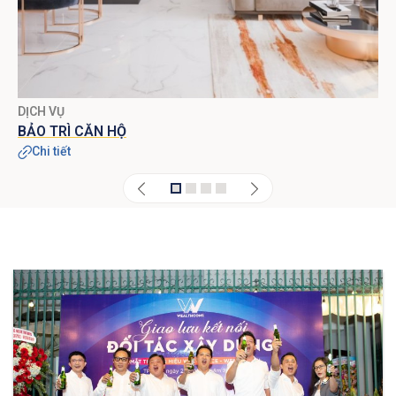
DỊCH VỤ
D
BẢO TRÌ CĂN HỘ
B
Chi tiết