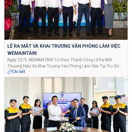
LỄ RA MẮT VÀ KHAI TRƯƠNG VĂN PHÒNG LÀM VIỆC
WEMAINTAIN
Ngày 22/9, WEMAINTAIN Tổ Chức Thành Công Lễ Ra Mắt
Thương Hiệu Và Khai Trương Văn Phòng Làm Việc Tại Trụ Sở
Chi tiết
Chính 2/16 Võ Trường Toản, Thủ Đức, TP.HCM; Với Sự Tham Dự
Của Các Quý Khách Hàng, Đối Tác Cùng Toàn Thể CBNV.
WEMAINTAIN Chính Thức Ra Mắt Thương Hiệu Với 4 Lĩnh […]