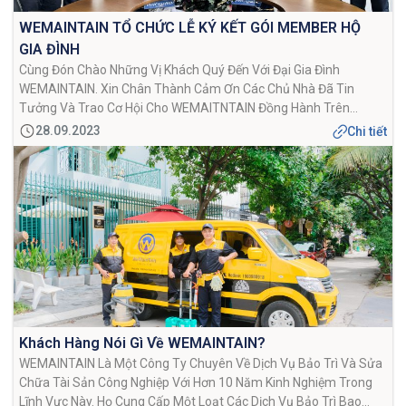
WEMAINTAIN TỔ CHỨC LỄ KÝ KẾT GÓI MEMBER HỘ
GIA ĐÌNH
Cùng Đón Chào Những Vị Khách Quý Đến Với Đại Gia Đình
WEMAINTAIN. Xin Chân Thành Cảm Ơn Các Chủ Nhà Đã Tin
Tưởng Và Trao Cơ Hội Cho WEMAITNTAIN Đồng Hành Trên
Chặng Đường Xây Dựng Một Không Gian Sống Lý Tưởng. Buổi Lễ
28.09.2023
Chi tiết
Ký Kết GÓI MEMBER HỘ GIA ĐÌNH Được Xem Là […]
Khách Hàng Nói Gì Về WEMAINTAIN?
WEMAINTAIN Là Một Công Ty Chuyên Về Dịch Vụ Bảo Trì Và Sửa
Chữa Tài Sản Công Nghiệp Với Hơn 10 Năm Kinh Nghiệm Trong
Lĩnh Vực Này. Họ Cung Cấp Một Loạt Các Dịch Vụ Bảo Trì Bao