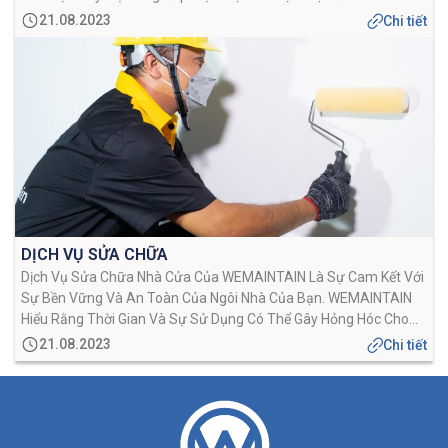
Gồm Sửa Chữa Thiết Bị, Bảo Dưỡng Định Kỳ Và Giám Sát Hiệu
21.08.2023
Chi tiết
Suất. Điều Này […]
DỊCH VỤ SỬA CHỮA
Dịch Vụ Sửa Chữa Nhà Cửa Của WEMAINTAIN Là Sự Cam Kết Với
Sự Bền Vững Và An Toàn Của Ngôi Nhà Của Bạn. WEMAINTAIN
Hiểu Rằng Thời Gian Và Sự Sử Dụng Có Thể Gây Hỏng Hóc Cho
Ngôi Nhà Của Bạn, Và Đó Là Lý Do Tại Sao WEMAINTAIN Có
21.08.2023
Chi tiết
Mặt Để Cung Cấp […]