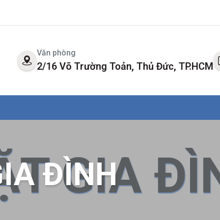
Văn phòng
2/16 Võ Trường Toản, Thủ Đức, TP.HCM
ẶT GIA ĐÌ
IA ĐÌNH