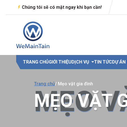
Chúng tôi sẽ có mặt ngay khi bạn cần!
TRANG CHỦ
GIỚI THIỆU
DỊCH VỤ
TIN TỨC
DỰ ÁN
Trang chủ
/ Mẹo vặt gia đình
MẸO V
MẸO VẶT G