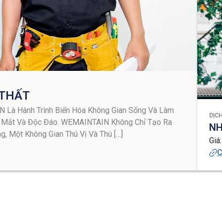
 THẤT
N Là Hành Trình Biến Hóa Không Gian Sống Và Làm
DỊC
p Mắt Và Độc Đáo. WEMAINTAIN Không Chỉ Tạo Ra
NH
, Một Không Gian Thú Vị Và Thú […]
Giá:
C