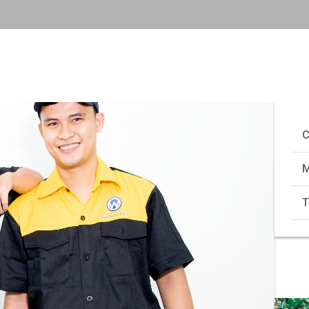
C
M
T