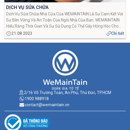
DỊCH VỤ SỬA CHỮA
Dịch Vụ Sửa Chữa Nhà Cửa Của WEMAINTAIN Là Sự Cam Kết Với
Sự Bền Vững Và An Toàn Của Ngôi Nhà Của Bạn. WEMAINTAIN
Hiểu Rằng Thời Gian Và Sự Sử Dụng Có Thể Gây Hỏng Hóc Cho
Ngôi Nhà Của Bạn, Và Đó Là Lý Do Tại Sao WEMAINTAIN Có
21.08.2023
Chi tiết
Mặt Để Cung Cấp […]
2/16 Võ Trường Toản, An Phú, Thủ Đức, TP.HCM
1900 988918
contact@wemaintain.vn