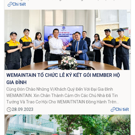
Chi tiết
Chính 2/16 Võ Trường Toản, Thủ Đức, TP.HCM; Với Sự Tham Dự
Của Các Quý Khách Hàng, Đối Tác Cùng Toàn Thể CBNV.
WEMAINTAIN Chính Thức Ra Mắt Thương Hiệu Với 4 Lĩnh […]
WEMAINTAIN TỔ CHỨC LỄ KÝ KẾT GÓI MEMBER HỘ
GIA ĐÌNH
Cùng Đón Chào Những Vị Khách Quý Đến Với Đại Gia Đình
WEMAINTAIN. Xin Chân Thành Cảm Ơn Các Chủ Nhà Đã Tin
Tưởng Và Trao Cơ Hội Cho WEMAITNTAIN Đồng Hành Trên
Chặng Đường Xây Dựng Một Không Gian Sống Lý Tưởng. Buổi Lễ
28.09.2023
Chi tiết
Ký Kết GÓI MEMBER HỘ GIA ĐÌNH Được Xem Là […]