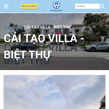
ĐẶT LỊCH NGAY
Trang chủ
/ CẢI TẠO VILLA - BIỆT THỰ
CẢI TẠO VILLA -
CẢI TẠO VILLA -
BIỆT THỰ
BIỆT THỰ