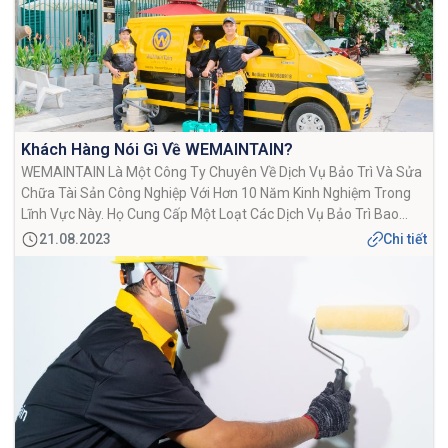
Khách Hàng Nói Gì Về WEMAINTAIN?
WEMAINTAIN Là Một Công Ty Chuyên Về Dịch Vụ Bảo Trì Và Sửa
Chữa Tài Sản Công Nghiệp Với Hơn 10 Năm Kinh Nghiệm Trong
Lĩnh Vực Này. Họ Cung Cấp Một Loạt Các Dịch Vụ Bảo Trì Bao
Gồm Sửa Chữa Thiết Bị, Bảo Dưỡng Định Kỳ Và Giám Sát Hiệu
21.08.2023
Chi tiết
Suất. Điều Này […]