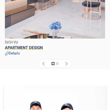
DỊCH VỤ
D
APARTMENT DESIGN
Details