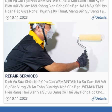
Dịch Vụ Cải Tạo Nhà WEMAINTAIN Cửa Là Một Cách Thần Kỳ Để
Biến Đổi Và Làm Mới Không Gian Sống Của Bạn. Nó Là Sự Kết Hợp
Hoàn Hảo Giữa Nghệ Thuật Và Kỹ Thuật, Mang Đến Sự Sáng Tạo
Và Đổi Mới Cho Căn Nhà Hiện Tại Của Bạn. Dù Bạn Muốn Thay […]
10.11.2023
Details
REPAIR SERVICES
Dịch Vụ Sửa Chữa Nhà Cửa Của WEMAINTAIN Là Sự Cam Kết Với
Sự Bền Vững Và An Toàn Của Ngôi Nhà Của Bạn. WEMAINTAIN
Hiểu Rằng Thời Gian Và Sự Sử Dụng Có Thể Gây Hỏng Hóc Cho
Ngôi Nhà Của Bạn, Và Đó Là Lý Do Tại Sao WEMAINTAIN Có
10.11.2023
Details
Mặt Để Cung Cấp […]