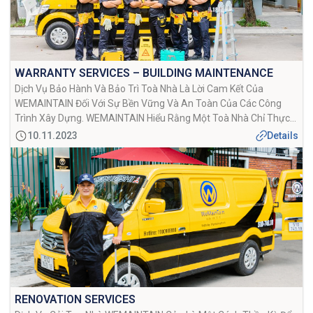
WARRANTY SERVICES – BUILDING MAINTENANCE
Dịch Vụ Bảo Hành Và Bảo Trì Toà Nhà Là Lời Cam Kết Của
WEMAINTAIN Đối Với Sự Bền Vững Và An Toàn Của Các Công
Trình Xây Dựng. WEMAINTAIN Hiểu Rằng Một Toà Nhà Chỉ Thực
Sự Xuất Sắc Khi Nó Được Duy Trì Và Bảo Quản Đúng Cách Sau
10.11.2023
Details
Khi Hoàn Thành. Đó […]
RENOVATION SERVICES