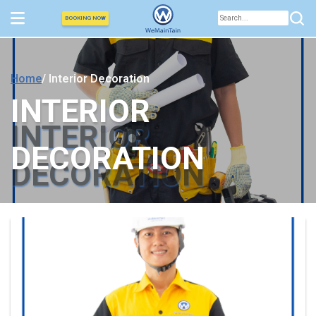
BOOKING NOW
Home
/ Interior Decoration
INTERIOR
INTERIOR
DECORATION
DECORATION