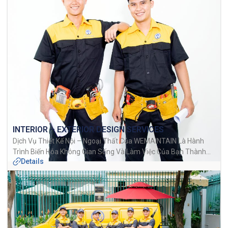
INTERIOR – EXTERIOR DESIGN SERVICES
Dịch Vụ Thiết Kế Nội – Ngoại Thất Của WEMAINTAIN Là Hành
Trình Biến Hóa Không Gian Sống Và Làm Việc Của Bạn Thành
Details
Một Tác Phẩm Nghệ Thuật Đẹp Mắt Và Độc Đáo. WEMAINTAIN
Không Chỉ Tạo Ra Các Thiết Kế, WEMAINTAIN Tạo Ra Trải
Nghiệm Sống, Một Không Gian Thú Vị Và Thú […]