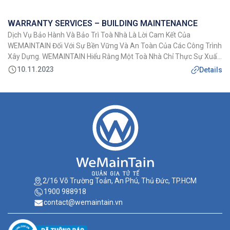
Không Gian Thú Vị Và Thú […]
WARRANTY SERVICES – BUILDING MAINTENANCE
Dịch Vụ Bảo Hành Và Bảo Trì Toà Nhà Là Lời Cam Kết Của
WEMAINTAIN Đối Với Sự Bền Vững Và An Toàn Của Các Công Trình
Xây Dựng. WEMAINTAIN Hiểu Rằng Một Toà Nhà Chỉ Thực Sự Xuất
Sắc Khi Nó Được Duy Trì Và Bảo Quản Đúng Cách Sau Khi Hoàn
10.11.2023
Details
Thành. Đó […]
2/16 Võ Trường Toản, An Phú, Thủ Đức, TP.HCM
1900 988918
contact@wemaintain.vn