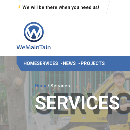
We will be there when you need us!
HOME
SERVICES
NEWS
PROJECTS
Home
/ Services
SERVI
SERVICES