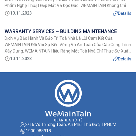
Phẩm Nghệ Thuật Đẹp Mắt Và Độc Đáo. WEMAINTAIN Không Chỉ
Tạo Ra Các Thiết Kế, WEMAINTAIN Tạo Ra Trải Nghiệm Sống, Một
10.11.2023
Details
Không Gian Thú Vị Và Thú […]
WARRANTY SERVICES – BUILDING MAINTENANCE
Dịch Vụ Bảo Hành Và Bảo Trì Toà Nhà Là Lời Cam Kết Của
WEMAINTAIN Đối Với Sự Bền Vững Và An Toàn Của Các Công Trình
Xây Dựng. WEMAINTAIN Hiểu Rằng Một Toà Nhà Chỉ Thực Sự Xuất
Sắc Khi Nó Được Duy Trì Và Bảo Quản Đúng Cách Sau Khi Hoàn
10.11.2023
Details
Thành. Đó […]
2/16 Võ Trường Toản, An Phú, Thủ Đức, TP.HCM
1900 988918